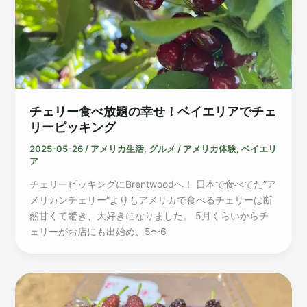
チェリー食べ放題の幸せ！ベイエリアでチェ
リーピッキング
2025-05-26
/
アメリカ生活
,
グルメ
/
アメリカ体験
,
ベイエリ
ア
チェリーピッキングにBrentwoodへ！ 日本で食べてた”ア
メリカンチェリー”よりもアメリカで食べるチェリーは断
然甘くて驚き、大好きになりました。 5月くらいからチ
ェリーがお店にも出始め、5〜6