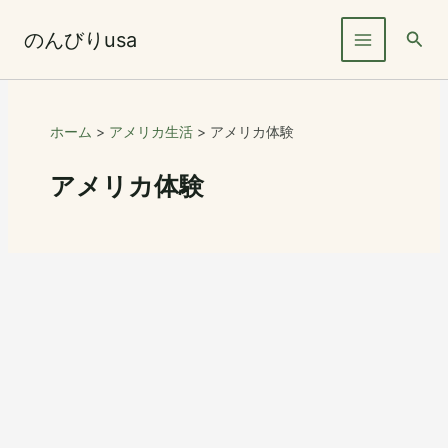
内
容
検
のんびりusa
を
索
ス
キ
ッ
ホーム
アメリカ生活
アメリカ体験
プ
アメリカ体験