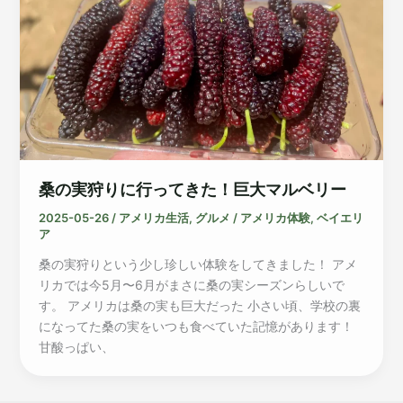
桑の実狩りに行ってきた！巨大マルベリー
2025-05-26
/
アメリカ生活
,
グルメ
/
アメリカ体験
,
ベイエリ
ア
桑の実狩りという少し珍しい体験をしてきました！ アメ
リカでは今5月〜6月がまさに桑の実シーズンらしいで
す。 アメリカは桑の実も巨大だった 小さい頃、学校の裏
になってた桑の実をいつも食べていた記憶があります！
甘酸っぱい、