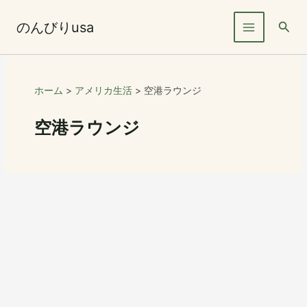
内
容
検
のんびりusa
を
索
ス
キ
ッ
ホーム
アメリカ生活
空港ラウンジ
プ
空港ラウンジ