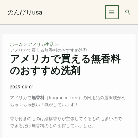
内
容
検
のんびりusa
を
索
ス
キ
ッ
ホーム
アメリカ生活
プ
アメリカで買える無香料のおすすめ洗剤
アメリカで買える無香料
のおすすめ洗剤
2025-06-01
アメリカで
無香料
（fragrance-free）の日用品の選択肢がめ
ちゃくちゃ狭い！気がしています！
香り付きのものは結構香りが主張してくるものも多いので、
できるだけ無香料のものを探していました。