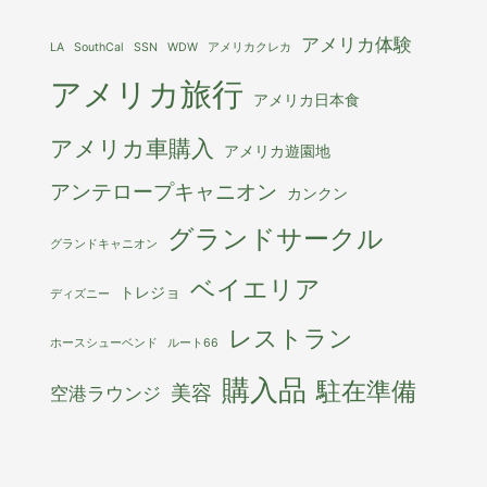
アメリカ体験
LA
SouthCal
SSN
WDW
アメリカクレカ
アメリカ旅行
アメリカ日本食
アメリカ車購入
アメリカ遊園地
アンテロープキャニオン
カンクン
グランドサークル
グランドキャニオン
ベイエリア
トレジョ
ディズニー
レストラン
ホースシューベンド
ルート66
購入品
駐在準備
美容
空港ラウンジ